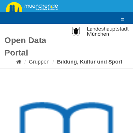
Überspringen
zum
Inhalt
Toggle
navigat
Open Data
Portal
Gruppen
Bildung, Kultur und Sport