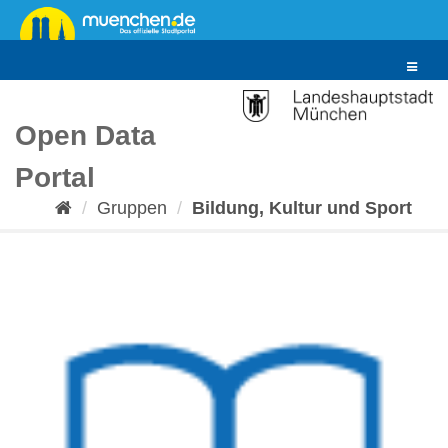
Überspringen
zum
Inhalt
Toggle
navigat
Open Data
Portal
Gruppen
Bildung, Kultur und Sport