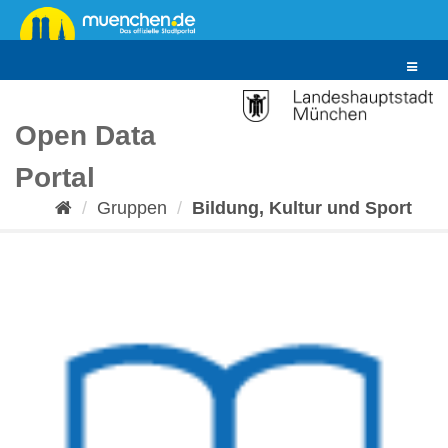
Überspringen
zum
Inhalt
Toggle
navigat
Open Data
Portal
Gruppen
Bildung, Kultur und Sport