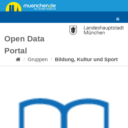
Überspringen
zum
Inhalt
Toggle
navigat
Open Data
Portal
Gruppen
Bildung, Kultur und Sport