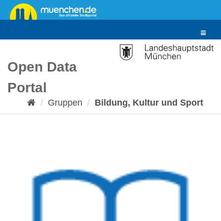
Überspringen
zum
Inhalt
Toggle
navigat
Open Data
Portal
Gruppen
Bildung, Kultur und Sport