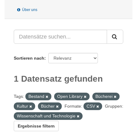
Über uns
Sortieren nach
1 Datensatz gefunden
Tags:
Bestand
Open Library
Bücherei
Kultur
Bücher
Formate:
CSV
Gruppen:
Wissenschaft und Technologie
Ergebnisse filtern