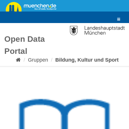
Überspringen
zum
Inhalt
Toggle
navigat
Open Data
Portal
Gruppen
Bildung, Kultur und Sport