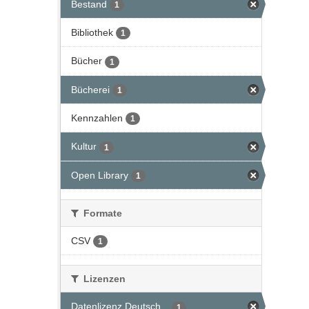
Bestand
1
Bibliothek
1
Bücher
1
Bücherei
1
Kennzahlen
1
Kultur
1
Open Library
1
Formate
CSV
1
Lizenzen
Datenlizenz Deutsch...
1