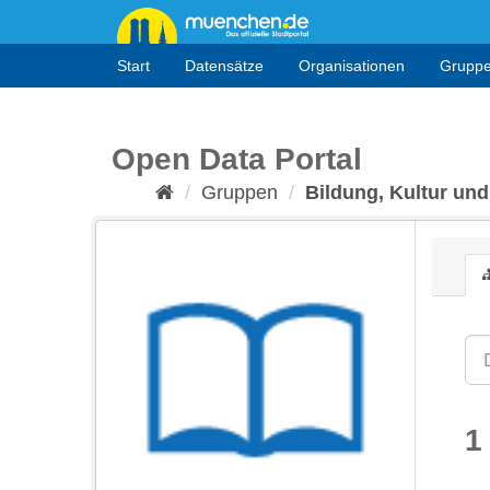
Überspringen
zum
Inhalt
Start
Datensätze
Organisationen
Grupp
Open Data Portal
Gruppen
Bildung, Kultur und
1