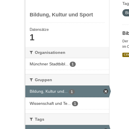
Tag
Bi
Bildung, Kultur und Sport
Datensätze
Bi
1
Der 
im C
Organisationen
CS
Münchner Stadtbibl...
1
Gruppen
Bildung, Kultur und...
1
Wissenschaft und Te...
1
Tags