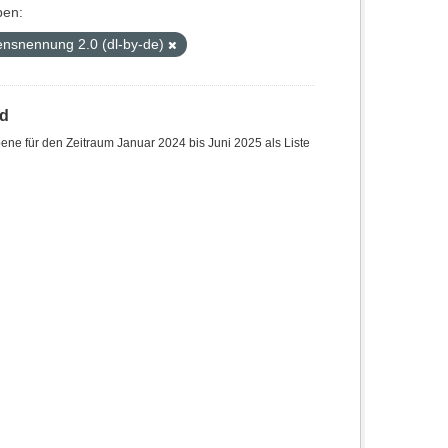
pen:
nsnennung 2.0 (dl-by-de)
nd
ne für den Zeitraum Januar 2024 bis Juni 2025 als Liste