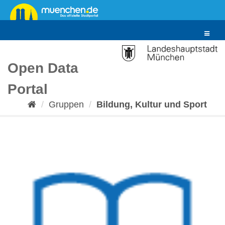
Überspringen
zum
Inhalt
Toggle
navigat
Open Data
Portal
Gruppen
Bildung, Kultur und Sport