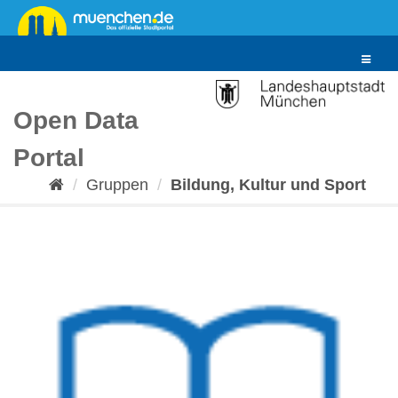
Überspringen
zum
Inhalt
Toggle
navigat
Open Data
Portal
Gruppen
Bildung, Kultur und Sport