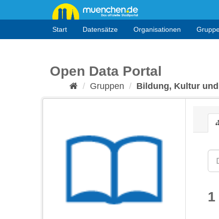
Überspringen
zum
Inhalt
Start
Datensätze
Organisationen
Grupp
Open Data Portal
Gruppen
Bildung, Kultur und
1