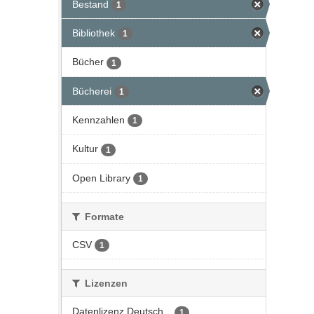
Bestand
1
Bibliothek
1
Bücher
1
Bücherei
1
Kennzahlen
1
Kultur
1
Open Library
1
Formate
CSV
1
Lizenzen
Datenlizenz Deutsch...
1