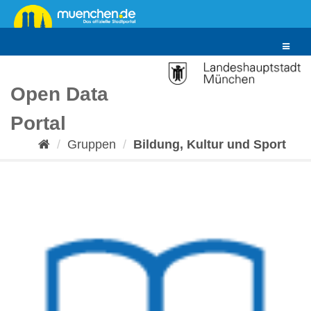
Überspringen
zum
Inhalt
Toggle
navigat
Open Data
Portal
Gruppen
Bildung, Kultur und Sport