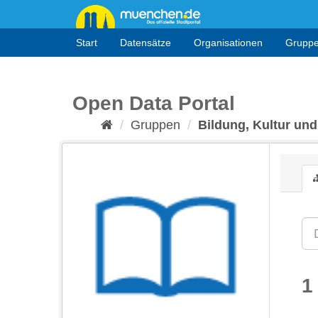
Überspringen
zum
Inhalt
Start
Datensätze
Organisationen
Grupp
Open Data Portal
Gruppen
Bildung, Kultur und
1