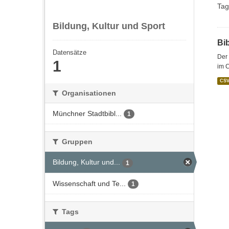
Tag
Bildung, Kultur und Sport
Bi
Datensätze
Der 
1
im C
CS
Organisationen
Münchner Stadtbibl...
1
Gruppen
Bildung, Kultur und...
1
Wissenschaft und Te...
1
Tags