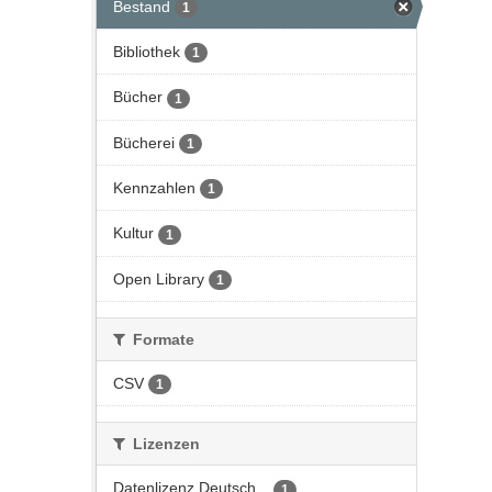
Bestand
1
Bibliothek
1
Bücher
1
Bücherei
1
Kennzahlen
1
Kultur
1
Open Library
1
Formate
CSV
1
Lizenzen
Datenlizenz Deutsch...
1