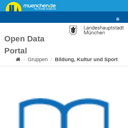
Überspringen
zum
Inhalt
Toggle
navigat
Open Data
Portal
Gruppen
Bildung, Kultur und Sport