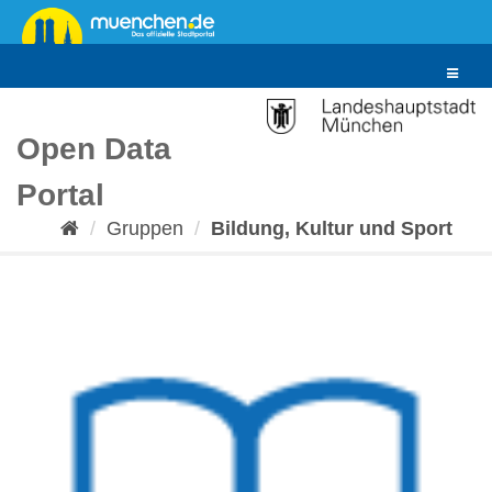
Überspringen
zum
Inhalt
Toggle
navigat
Open Data
Portal
Gruppen
Bildung, Kultur und Sport