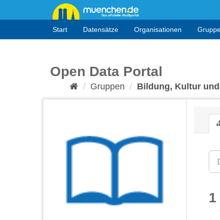
Überspringen
zum
Inhalt
Start
Datensätze
Organisationen
Grupp
Open Data Portal
Gruppen
Bildung, Kultur und
1