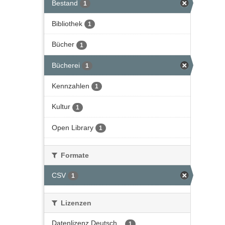
Bestand
1
Bibliothek
1
Bücher
1
Bücherei
1
Kennzahlen
1
Kultur
1
Open Library
1
Formate
CSV
1
Lizenzen
Datenlizenz Deutsch...
1