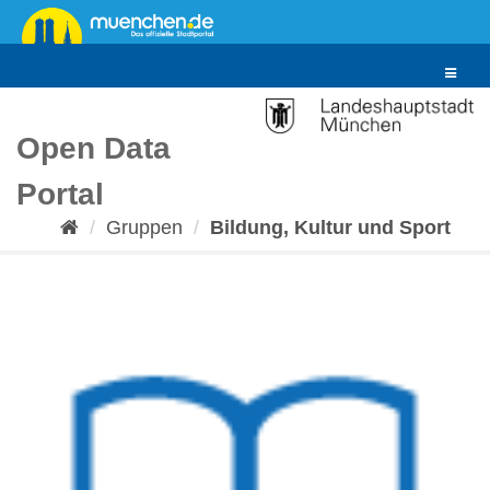
Überspringen
zum
Inhalt
Toggle
navigat
Open Data
Portal
Gruppen
Bildung, Kultur und Sport