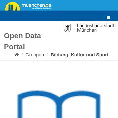
Überspringen
zum
Inhalt
Toggle
navigat
Open Data
Portal
Gruppen
Bildung, Kultur und Sport