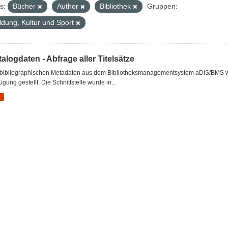
s:
Bücher
Author
Bibliothek
Gruppen:
ldung, Kultur und Sport
alogdaten - Abfrage aller Titelsätze
 bibliographischen Metadaten aus dem Bibliotheksmanagementsystem aDIS/BMS wer
ügung gestellt. Die Schnittstelle wurde in...
L