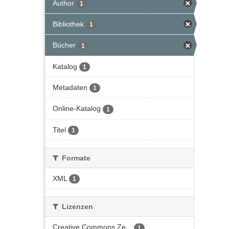
Author
1
Bibliothek
1
Bücher
1
Katalog
1
Metadaten
1
Online-Katalog
1
Titel
1
Formate
XML
1
Lizenzen
Creative Commons Ze...
1