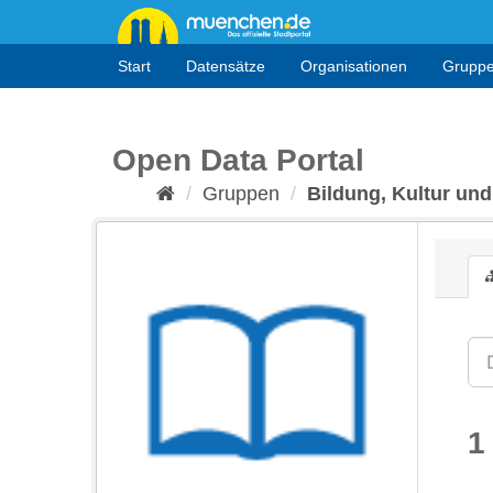
Überspringen
zum
Inhalt
Start
Datensätze
Organisationen
Grupp
Open Data Portal
Gruppen
Bildung, Kultur und
1