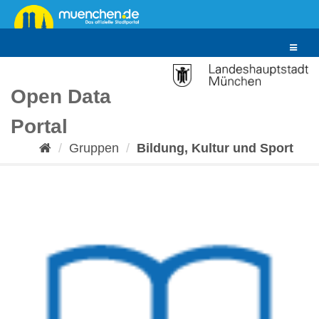
Überspringen
zum
Inhalt
Toggle
navigat
Open Data
Portal
Gruppen
Bildung, Kultur und Sport