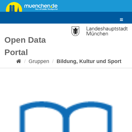
Überspringen
zum
Inhalt
Toggle
navigat
Open Data
Portal
Gruppen
Bildung, Kultur und Sport