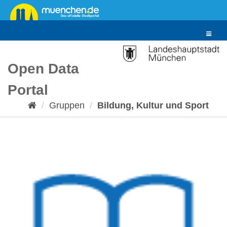
Überspringen
zum
Inhalt
Toggle
navigat
Open Data
Portal
Gruppen
Bildung, Kultur und Sport