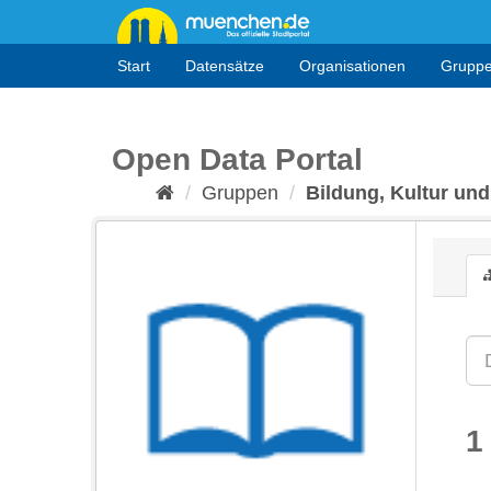
Überspringen
zum
Inhalt
Start
Datensätze
Organisationen
Grupp
Open Data Portal
Gruppen
Bildung, Kultur und
1