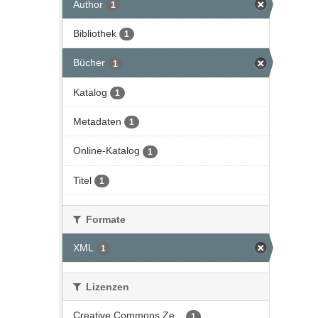
Author
1
Bibliothek
1
Bücher
1
Katalog
1
Metadaten
1
Online-Katalog
1
Titel
1
Formate
XML
1
Lizenzen
Creative Commons Ze...
1