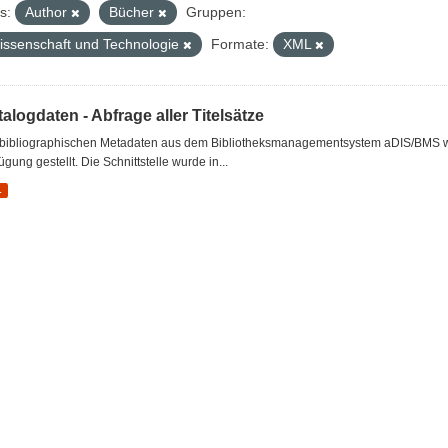
s:
Author
Bücher
Gruppen:
issenschaft und Technologie
Formate:
XML
alogdaten - Abfrage aller Titelsätze
 bibliographischen Metadaten aus dem Bibliotheksmanagementsystem aDIS/BMS wer
ügung gestellt. Die Schnittstelle wurde in...
L