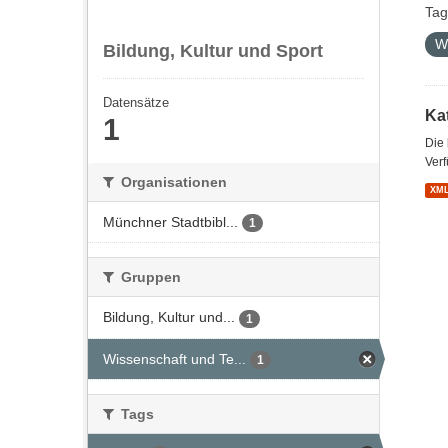
Tag
W
Bildung, Kultur und Sport
Datensätze
Kat
1
Die
Verf
Organisationen
XM
Münchner Stadtbibl...
1
Gruppen
Bildung, Kultur und...
1
Wissenschaft und Te...
1
Tags