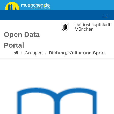
Überspringen
zum
Inhalt
Toggle
navigat
Open Data
Portal
Gruppen
Bildung, Kultur und Sport