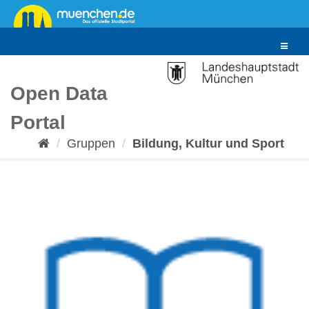
Überspringen
zum
Inhalt
Toggle
navigat
Open Data
Portal
Gruppen
Bildung, Kultur und Sport