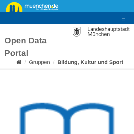
Überspringen
zum
Inhalt
Toggle
navigat
Open Data
Portal
Gruppen
Bildung, Kultur und Sport