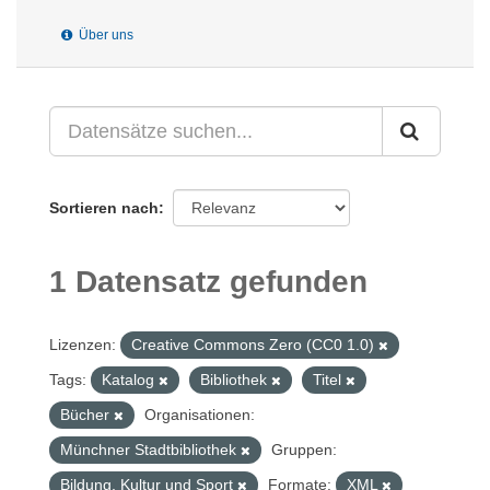
Über uns
Sortieren nach
1 Datensatz gefunden
Lizenzen:
Creative Commons Zero (CC0 1.0)
Tags:
Katalog
Bibliothek
Titel
Bücher
Organisationen:
Münchner Stadtbibliothek
Gruppen:
Bildung, Kultur und Sport
Formate:
XML