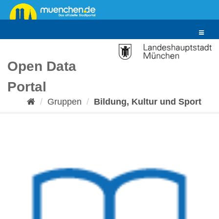
Überspringen
zum
Inhalt
Toggle
navigat
Open Data
Portal
Gruppen
Bildung, Kultur und Sport