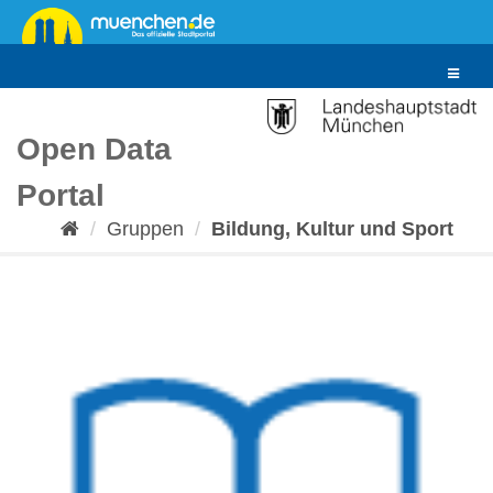
Überspringen
zum
Inhalt
Toggle
navigat
Open Data
Portal
Gruppen
Bildung, Kultur und Sport