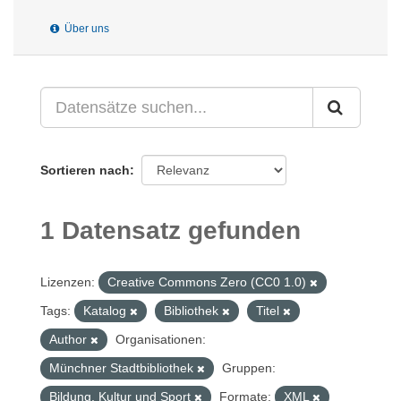
Über uns
Sortieren nach
1 Datensatz gefunden
Lizenzen:
Creative Commons Zero (CC0 1.0)
Tags:
Katalog
Bibliothek
Titel
Author
Organisationen:
Münchner Stadtbibliothek
Gruppen:
Bildung, Kultur und Sport
Formate:
XML