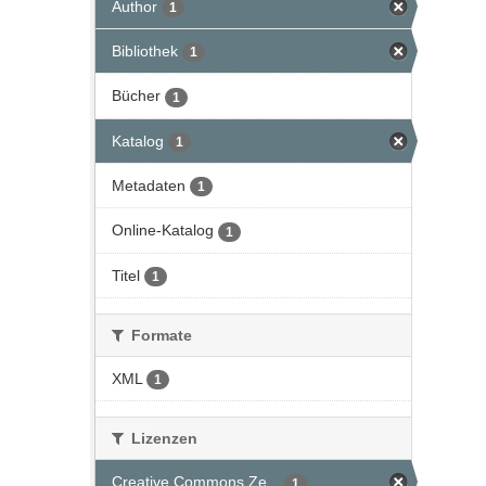
Author
1
Bibliothek
1
Bücher
1
Katalog
1
Metadaten
1
Online-Katalog
1
Titel
1
Formate
XML
1
Lizenzen
Creative Commons Ze...
1