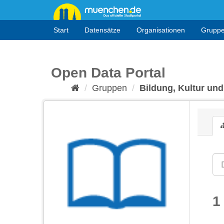
Überspringen
zum
Inhalt
Start
Datensätze
Organisationen
Grupp
Open Data Portal
Gruppen
Bildung, Kultur und
1