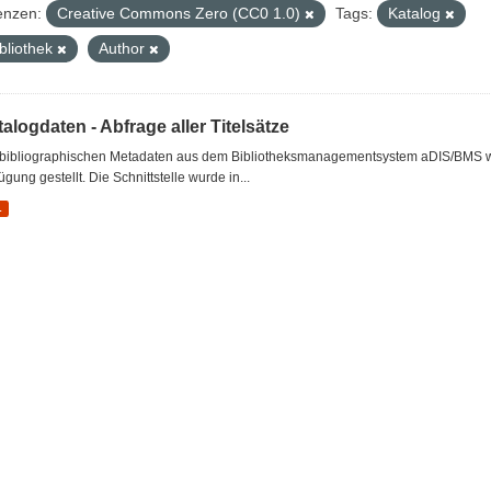
enzen:
Creative Commons Zero (CC0 1.0)
Tags:
Katalog
bliothek
Author
alogdaten - Abfrage aller Titelsätze
 bibliographischen Metadaten aus dem Bibliotheksmanagementsystem aDIS/BMS wer
ügung gestellt. Die Schnittstelle wurde in...
L