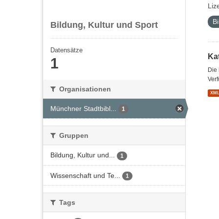
Liz
Bi
Bildung, Kultur und Sport
Datensätze
Kat
1
Die
Verf
Organisationen
XM
Münchner Stadtbibl...
1
Gruppen
Bildung, Kultur und...
1
Wissenschaft und Te...
1
Tags