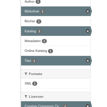
Author
1
Bibliothek
1
Bücher
1
Katalog
1
Metadaten
1
Online-Katalog
1
Titel
1
Formate
XML
1
Lizenzen
Creative Commons Ze...
1