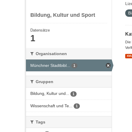
Liz
Bi
Bildung, Kultur und Sport
Datensätze
Kat
1
Die
Verf
Organisationen
XM
Münchner Stadtbibl...
1
Gruppen
Bildung, Kultur und...
1
Wissenschaft und Te...
1
Tags