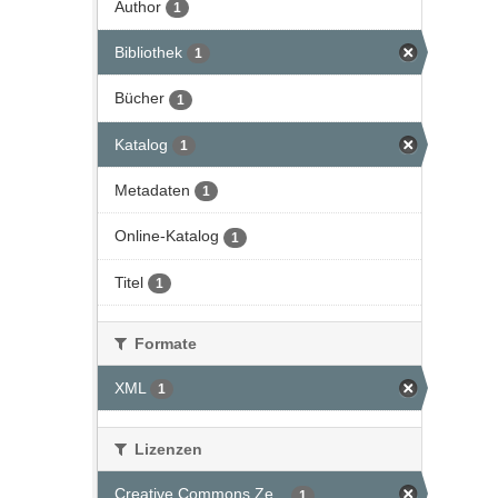
Author
1
Bibliothek
1
Bücher
1
Katalog
1
Metadaten
1
Online-Katalog
1
Titel
1
Formate
XML
1
Lizenzen
Creative Commons Ze...
1