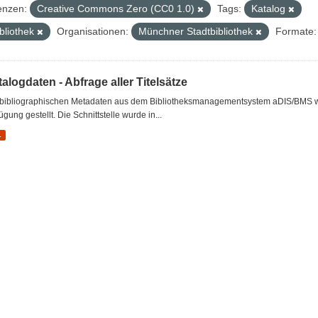
enzen:
Creative Commons Zero (CC0 1.0)
Tags:
Katalog
bliothek
Organisationen:
Münchner Stadtbibliothek
Formate:
alogdaten - Abfrage aller Titelsätze
 bibliographischen Metadaten aus dem Bibliotheksmanagementsystem aDIS/BMS wer
ügung gestellt. Die Schnittstelle wurde in...
L