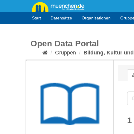
Überspringen
zum
Inhalt
Start
Datensätze
Organisationen
Grupp
Open Data Portal
Gruppen
Bildung, Kultur und
1