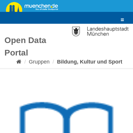
Überspringen
zum
Inhalt
Toggle
navigat
Open Data
Portal
Gruppen
Bildung, Kultur und Sport