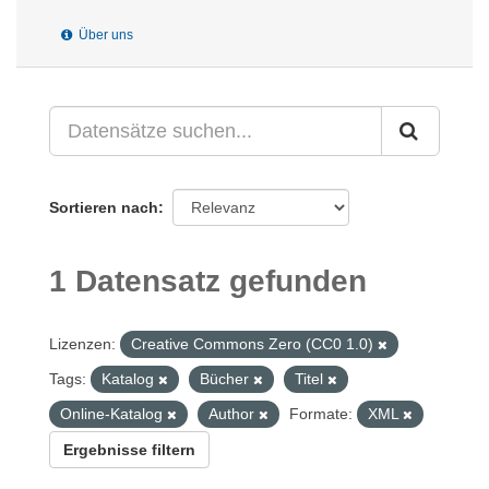
Über uns
Sortieren nach
1 Datensatz gefunden
Lizenzen:
Creative Commons Zero (CC0 1.0)
Tags:
Katalog
Bücher
Titel
Online-Katalog
Author
Formate:
XML
Ergebnisse filtern