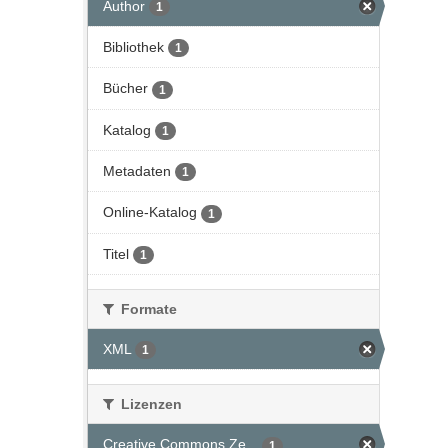
Author
1
Bibliothek
1
Bücher
1
Katalog
1
Metadaten
1
Online-Katalog
1
Titel
1
Formate
XML
1
Lizenzen
Creative Commons Ze...
1