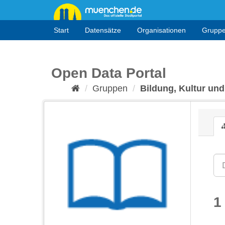
Überspringen
zum
Inhalt
Start
Datensätze
Organisationen
Grupp
Open Data Portal
Gruppen
Bildung, Kultur und
1