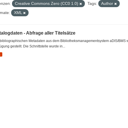
enzen:
Creative Commons Zero (CC0 1.0)
Tags:
Author
mate:
XML
alogdaten - Abfrage aller Titelsätze
 bibliographischen Metadaten aus dem Bibliotheksmanagementsystem aDIS/BMS wer
ügung gestellt. Die Schnittstelle wurde in...
L