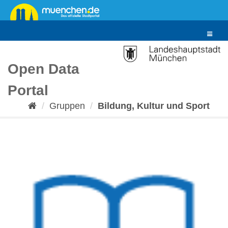
Überspringen
zum
Inhalt
Toggle
navigat
Open Data
Portal
Gruppen
Bildung, Kultur und Sport