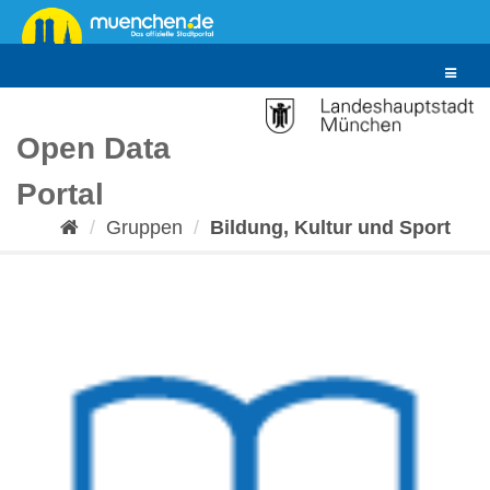
Überspringen
zum
Inhalt
Toggle
navigat
Open Data
Portal
Gruppen
Bildung, Kultur und Sport