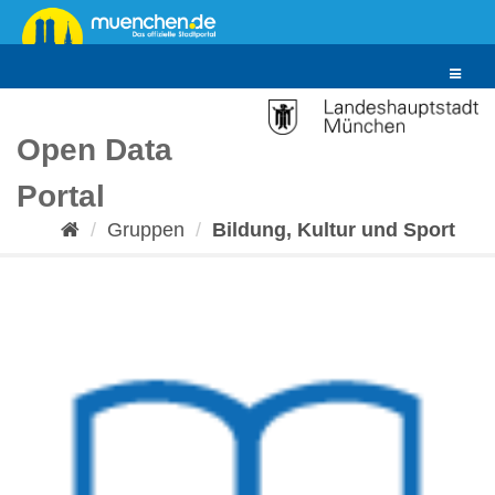
Überspringen
zum
Inhalt
Toggle
navigat
Open Data
Portal
Gruppen
Bildung, Kultur und Sport