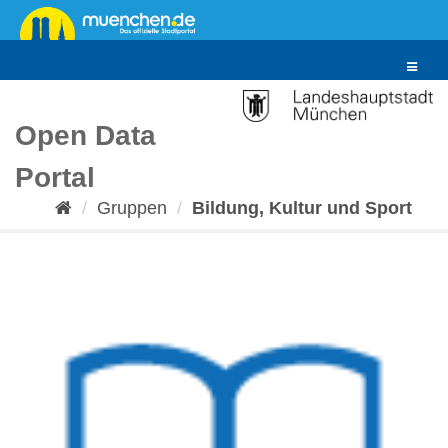
Überspringen
zum
Inhalt
Toggle
navigat
Open Data
Portal
Gruppen
Bildung, Kultur und Sport