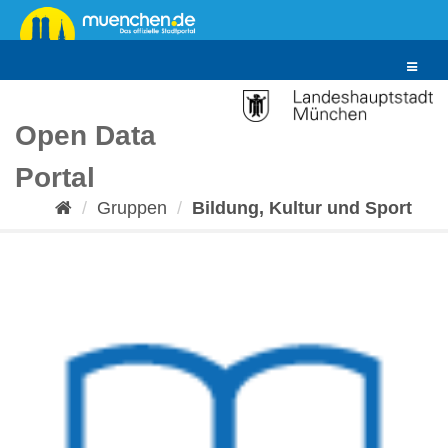
Überspringen
zum
Inhalt
Toggle
navigat
Open Data
Portal
Gruppen
Bildung, Kultur und Sport