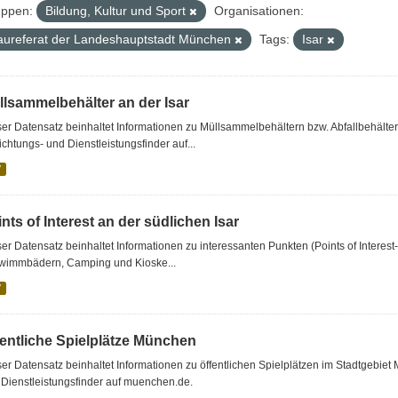
ppen:
Bildung, Kultur und Sport
Organisationen:
aureferat der Landeshauptstadt München
Tags:
Isar
llsammelbehälter an der Isar
er Datensatz beinhaltet Informationen zu Müllsammelbehältern bzw. Abfallbehälte
ichtungs- und Dienstleistungsfinder auf...
V
nts of Interest an der südlichen Isar
er Datensatz beinhaltet Informationen zu interessanten Punkten (Points of Interest
wimmbädern, Camping und Kioske...
V
fentliche Spielplätze München
er Datensatz beinhaltet Informationen zu öffentlichen Spielplätzen im Stadtgebie
Dienstleistungsfinder auf muenchen.de.