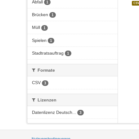
Abfall
1
CS
Brücken
1
Müll
1
Spielen
1
Stadtratsauftrag
1
Formate
CSV
3
Lizenzen
Datenlizenz Deutsch...
3
Nutzungsbedingungen