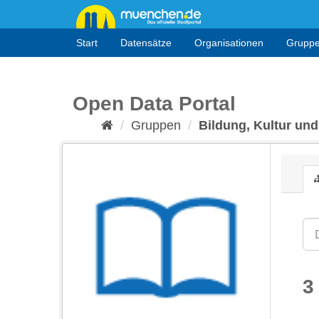
Überspringen
zum
Inhalt
Start
Datensätze
Organisationen
Grupp
Open Data Portal
Gruppen
Bildung, Kultur und
3