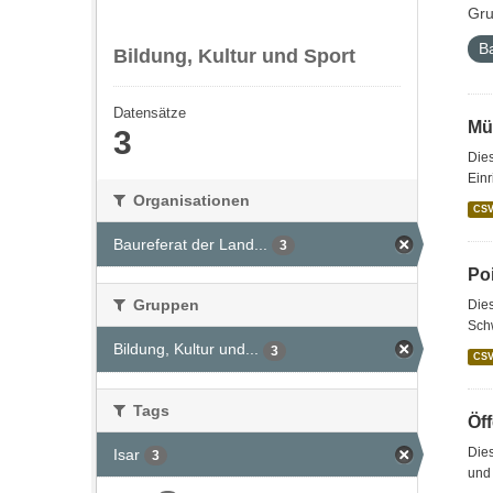
Gru
B
Bildung, Kultur und Sport
Datensätze
Mü
3
Dies
Einr
Organisationen
CS
Baureferat der Land...
3
Poi
Gruppen
Dies
Sch
Bildung, Kultur und...
3
CS
Tags
Öf
Dies
Isar
3
und 