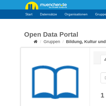
Überspringen
zum
Inhalt
Start
Datensätze
Organisationen
Grupp
Open Data Portal
Gruppen
Bildung, Kultur und
1