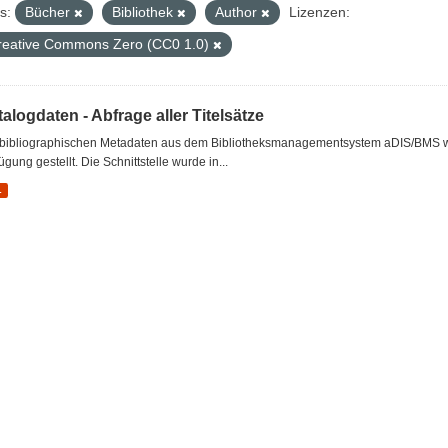
s:
Bücher
Bibliothek
Author
Lizenzen:
reative Commons Zero (CC0 1.0)
alogdaten - Abfrage aller Titelsätze
 bibliographischen Metadaten aus dem Bibliotheksmanagementsystem aDIS/BMS wer
ügung gestellt. Die Schnittstelle wurde in...
L