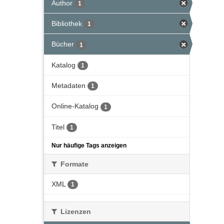
Author
1
Bibliothek
1
Bücher
1
Katalog
1
Metadaten
1
Online-Katalog
1
Titel
1
Nur häufige Tags anzeigen
Formate
XML
1
Lizenzen