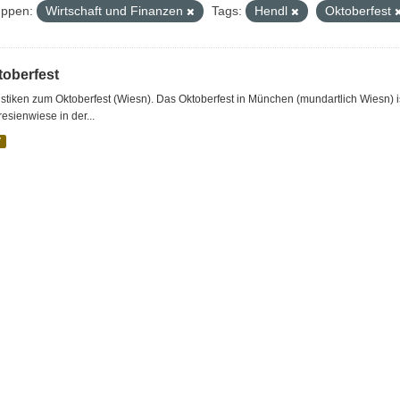
ppen:
Wirtschaft und Finanzen
Tags:
Hendl
Oktoberfest
toberfest
istiken zum Oktoberfest (Wiesn). Das Oktoberfest in München (mundartlich Wiesn) ist
esienwiese in der...
V