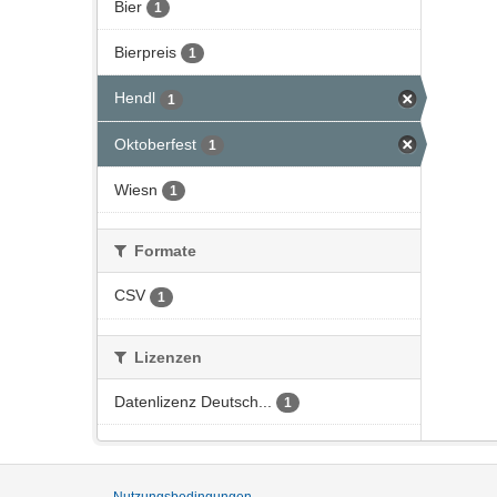
Bier
1
Bierpreis
1
Hendl
1
Oktoberfest
1
Wiesn
1
Formate
CSV
1
Lizenzen
Datenlizenz Deutsch...
1
Nutzungsbedingungen