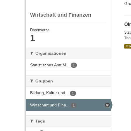
Gru
Wirtschaft und Finanzen
Ok
Datensätze
Stat
1
Ther
CS
Organisationen
Statistisches Amt M...
1
Gruppen
Bildung, Kultur und...
1
Wirtschaft und Fina...
1
Tags