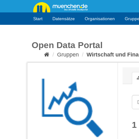
Überspringen
zum
Inhalt
Start
Datensätze
Organisationen
Grupp
Open Data Portal
Gruppen
Wirtschaft und Fin
1