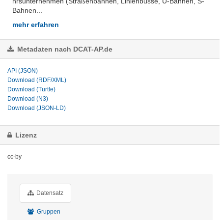
hrsunternehmen (Straßenbahnen, Linienbusse, U-Bahnen, S-
Bahnen...
mehr erfahren
Metadaten nach DCAT-AP.de
API (JSON)
Download (RDF/XML)
Download (Turtle)
Download (N3)
Download (JSON-LD)
Lizenz
cc-by
Datensatz
Gruppen