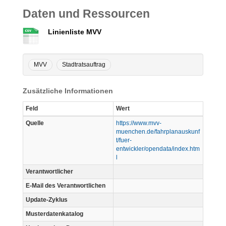
Daten und Ressourcen
Linienliste MVV
MVV
Stadtratsauftrag
Zusätzliche Informationen
Feld
Wert
Quelle
https://www.mvv-
muenchen.de/fahrplanauskunf
t/fuer-
entwickler/opendata/index.htm
l
Verantwortlicher
E-Mail des Verantwortlichen
Update-Zyklus
Musterdatenkatalog