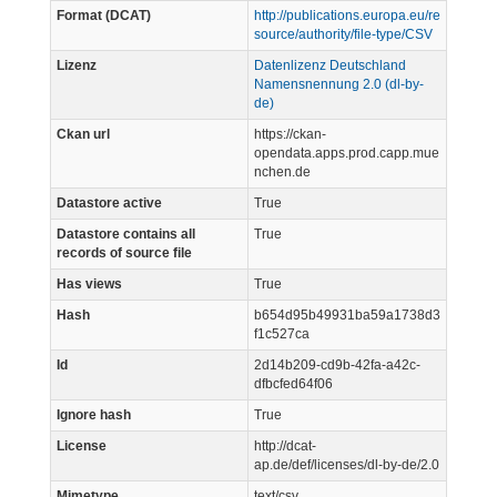
Format (DCAT)
http://publications.europa.eu/re
source/authority/file-type/CSV
Lizenz
Datenlizenz Deutschland
Namensnennung 2.0 (dl-by-
de)
Ckan url
https://ckan-
opendata.apps.prod.capp.mue
nchen.de
Datastore active
True
Datastore contains all
True
records of source file
Has views
True
Hash
b654d95b49931ba59a1738d3
f1c527ca
Id
2d14b209-cd9b-42fa-a42c-
dfbcfed64f06
Ignore hash
True
License
http://dcat-
ap.de/def/licenses/dl-by-de/2.0
Mimetype
text/csv