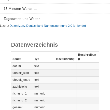
15 Minuten-Werte -...
Tageswerte und Wetter...
Lizenz
Datenlizenz Deutschland Namensnennung 2.0 (dl-by-de)
Datenverzeichnis
Beschreibun
Spalte
Typ
Bezeichnung
g
datum
text
uhrzeit_start
text
uhrzeit_ende
text
zaehlstelle
text
richtung_1
numeric
richtung_2
numeric
gesamt
numeric