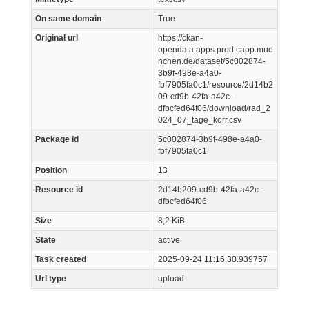
On same domain
True
Original url
https://ckan-
opendata.apps.prod.capp.mue
nchen.de/dataset/5c002874-
3b9f-498e-a4a0-
fbf7905fa0c1/resource/2d14b2
09-cd9b-42fa-a42c-
dfbcfed64f06/download/rad_2
024_07_tage_korr.csv
Package id
5c002874-3b9f-498e-a4a0-
fbf7905fa0c1
Position
13
Resource id
2d14b209-cd9b-42fa-a42c-
dfbcfed64f06
Size
8,2 KiB
State
active
Task created
2025-09-24 11:16:30.939757
Url type
upload