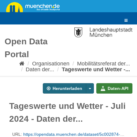
Überspringen
zum
Inhalt
Toggle
navigat
Open Data
Portal
Organisationen
Mobilitätsreferat der...
Daten der...
Tageswerte und Wetter -...
Herunterladen
Daten-API
Tageswerte und Wetter - Juli
2024 - Daten der...
URL:
https://opendata.muenchen.de/dataset/5c002874-3b9f-498e-a4a0-fbf7905fa0c1/resource/2d14b209-cd9b-42fa-a42c-dfbcfed64f06/download/rad_2024_07_tage_korr.csv