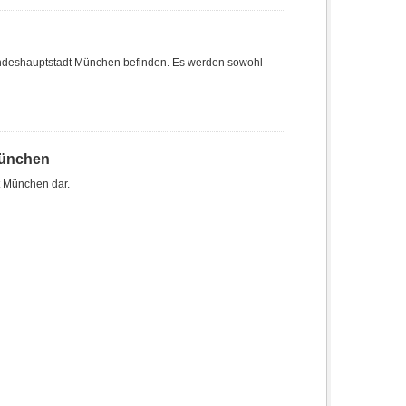
r Landeshauptstadt München befinden. Es werden sowohl
München
t München dar.