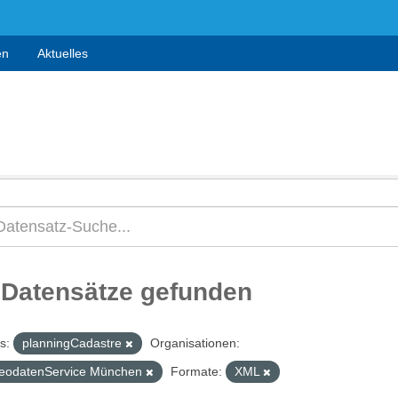
en
Aktuelles
 Datensätze gefunden
s:
planningCadastre
Organisationen:
eodatenService München
Formate:
XML