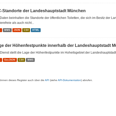
-Standorte der Landeshauptstadt München
Daten beinhalten die Standorte der öffentlichen Toiletten, die sich im Besitz de
ierefreie als auch nicht...
L
WMS
JSON
CSV
HTML
ge der Höhenfestpunkte innerhalb der Landeshauptstadt 
Dienst stellt die Lage der Höhenfestpunkte im Hoheitsgebiet der Landeshauptstad
L
GeoJSON
CSV
WMS
können dieses Register auch über die
API
(siehe
API-Dokumentation
) abrufen.