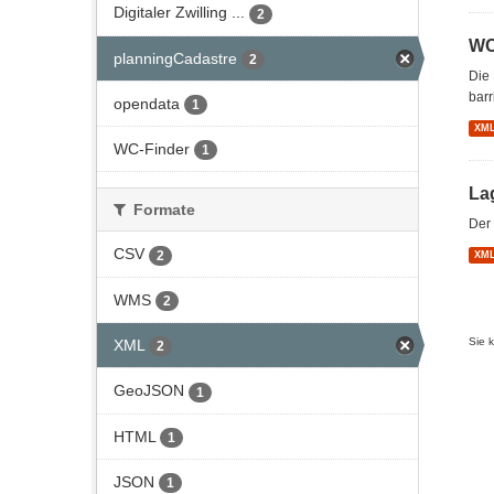
Digitaler Zwilling ...
2
WC
planningCadastre
2
Die 
barr
opendata
1
XM
WC-Finder
1
La
Formate
Der 
CSV
2
XM
WMS
2
Sie 
XML
2
GeoJSON
1
HTML
1
JSON
1