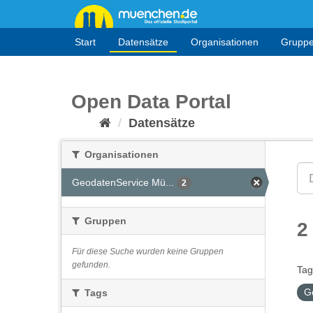
Überspringen
zum
Inhalt
Start
Datensätze
Organisationen
Grupp
Open Data Portal
Datensätze
Organisationen
GeodatenService Mü...
2
Gruppen
2
Für diese Suche wurden keine Gruppen
gefunden.
Tag
G
Tags