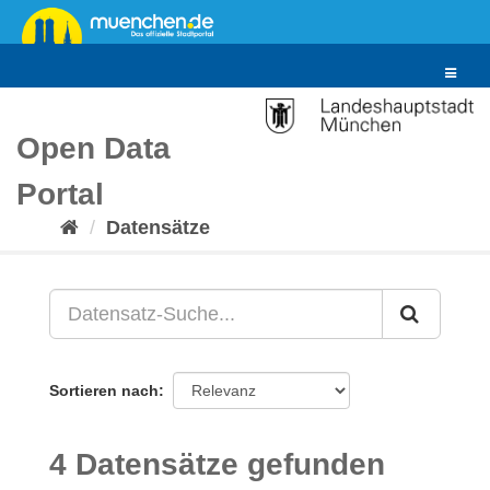
Überspringen
zum
Inhalt
Toggle
navigat
Open Data
Portal
Datensätze
Sortieren nach
4 Datensätze gefunden