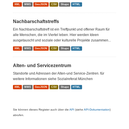
XML
WMS
GeoJSON
CSV
Shape
HTML
Nachbarschaftstreffs
Ein Nachbarschaftstreff ist ein Treffpunkt und offener Raum für
alle Menschen, die im Viertel leben. Hier werden Ideen
ausgetauscht und soziale oder kulturelle Projekte zusammen...
XML
WMS
GeoJSON
CSV
Shape
HTML
Alten- und Servicezentrum
Standorte und Adressen der Alten-und Service-Zentren. für
weitere Informationen siehe Sozialreferat München
XML
WMS
GeoJSON
CSV
Shape
HTML
Sie können dieses Register auch über die
API
(siehe
API-Dokumentation
)
abrufen.