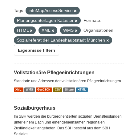
Tags:
infoMapAccessService
Planungsunterlagen Kataster
Formate:
HTML
XML
WMS
Organisationen:
Sozialreferat der Landeshauptstadt München
Ergebnisse filtern
Vollstationäre Pflegeeinrichtungen
Standorte und Adressen der vollstationären Pflegeeinrichtungen
XML
WMS
GeoJSON
CSV
Shape
HTML
Sozialbürgerhaus
Im SBH werden die bürgerorientierten sozialen Dienstleistungen
unter einem Dach und einer gemeinsamen regionalen
Zuständigkeit angeboten. Das SBH besteht aus dem SBH
Soziales...