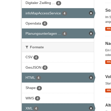
Digitaler Zwilling ...
4
So
infoMapAccessService
4
Im S
ang
Opendata
4
XM
Planungsunterlagen ...
4
Na
Formate
Ein 
oder
CSV
4
XM
GeoJSON
4
Vo
HTML
4
Stan
Shape
4
XM
WMS
4
Al
XML
4