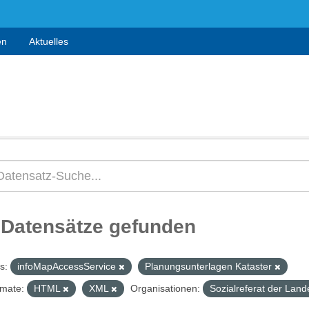
en
Aktuelles
 Datensätze gefunden
s:
infoMapAccessService
Planungsunterlagen Kataster
mate:
HTML
XML
Organisationen:
Sozialreferat der La