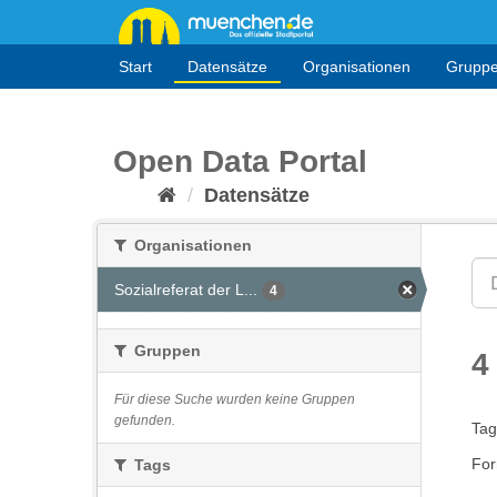
Überspringen
zum
Inhalt
Start
Datensätze
Organisationen
Grupp
Open Data Portal
Datensätze
Organisationen
Sozialreferat der L...
4
Gruppen
4
Für diese Suche wurden keine Gruppen
gefunden.
Tag
For
Tags