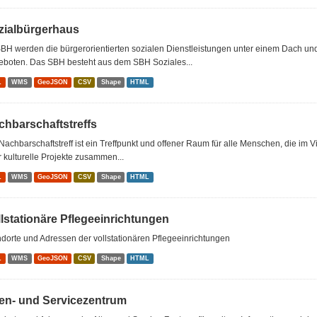
zialbürgerhaus
BH werden die bürgerorientierten sozialen Dienstleistungen unter einem Dach u
eboten. Das SBH besteht aus dem SBH Soziales...
L
WMS
GeoJSON
CSV
Shape
HTML
chbarschaftstreffs
Nachbarschaftstreff ist ein Treffpunkt und offener Raum für alle Menschen, die im 
 kulturelle Projekte zusammen...
L
WMS
GeoJSON
CSV
Shape
HTML
llstationäre Pflegeeinrichtungen
dorte und Adressen der vollstationären Pflegeeinrichtungen
L
WMS
GeoJSON
CSV
Shape
HTML
ten- und Servicezentrum