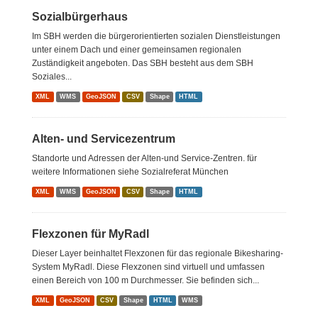
Sozialbürgerhaus
Im SBH werden die bürgerorientierten sozialen Dienstleistungen
unter einem Dach und einer gemeinsamen regionalen
Zuständigkeit angeboten. Das SBH besteht aus dem SBH
Soziales...
XML
WMS
GeoJSON
CSV
Shape
HTML
Alten- und Servicezentrum
Standorte und Adressen der Alten-und Service-Zentren. für
weitere Informationen siehe Sozialreferat München
XML
WMS
GeoJSON
CSV
Shape
HTML
Flexzonen für MyRadl
Dieser Layer beinhaltet Flexzonen für das regionale Bikesharing-
System MyRadl. Diese Flexzonen sind virtuell und umfassen
einen Bereich von 100 m Durchmesser. Sie befinden sich...
XML
GeoJSON
CSV
Shape
HTML
WMS