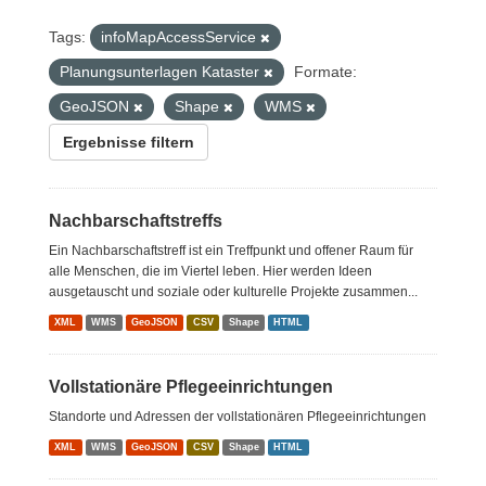
Tags:
infoMapAccessService
Planungsunterlagen Kataster
Formate:
GeoJSON
Shape
WMS
Ergebnisse filtern
Nachbarschaftstreffs
Ein Nachbarschaftstreff ist ein Treffpunkt und offener Raum für
alle Menschen, die im Viertel leben. Hier werden Ideen
ausgetauscht und soziale oder kulturelle Projekte zusammen...
XML
WMS
GeoJSON
CSV
Shape
HTML
Vollstationäre Pflegeeinrichtungen
Standorte und Adressen der vollstationären Pflegeeinrichtungen
XML
WMS
GeoJSON
CSV
Shape
HTML