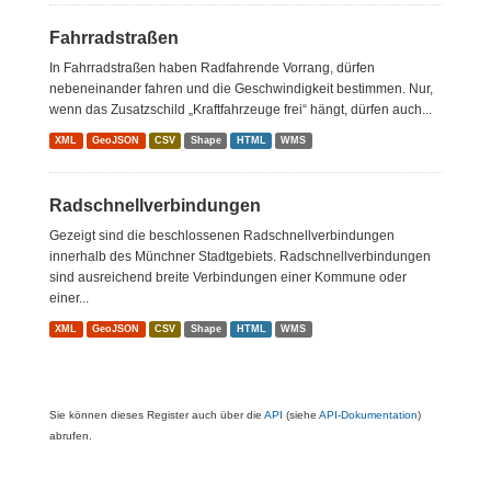
Fahrradstraßen
In Fahrradstraßen haben Radfahrende Vorrang, dürfen
nebeneinander fahren und die Geschwindigkeit bestimmen. Nur,
wenn das Zusatzschild „Kraftfahrzeuge frei“ hängt, dürfen auch...
XML
GeoJSON
CSV
Shape
HTML
WMS
Radschnellverbindungen
Gezeigt sind die beschlossenen Radschnellverbindungen
innerhalb des Münchner Stadtgebiets. Radschnellverbindungen
sind ausreichend breite Verbindungen einer Kommune oder
einer...
XML
GeoJSON
CSV
Shape
HTML
WMS
Sie können dieses Register auch über die
API
(siehe
API-Dokumentation
)
abrufen.