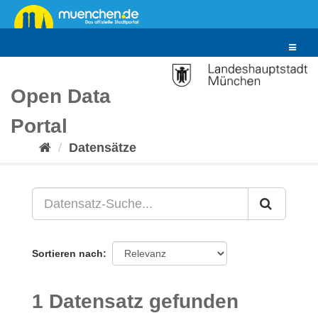
Überspringen
zum
Inhalt
Toggle
navigat
Open Data
Portal
Datensätze
Sortieren nach
1 Datensatz gefunden