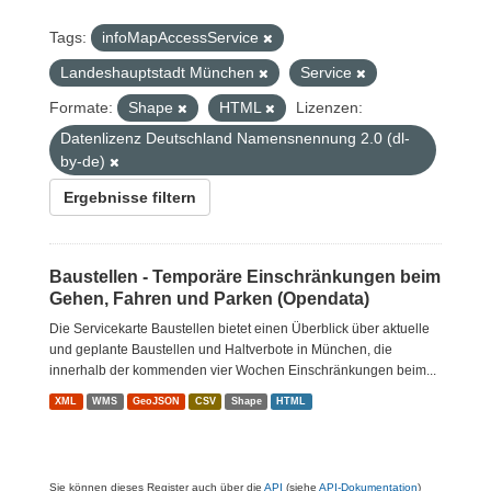
Tags:
infoMapAccessService
Landeshauptstadt München
Service
Formate:
Shape
HTML
Lizenzen:
Datenlizenz Deutschland Namensnennung 2.0 (dl-
by-de)
Ergebnisse filtern
Baustellen - Temporäre Einschränkungen beim
Gehen, Fahren und Parken (Opendata)
Die Servicekarte Baustellen bietet einen Überblick über aktuelle
und geplante Baustellen und Haltverbote in München, die
innerhalb der kommenden vier Wochen Einschränkungen beim...
XML
WMS
GeoJSON
CSV
Shape
HTML
Sie können dieses Register auch über die
API
(siehe
API-Dokumentation
)