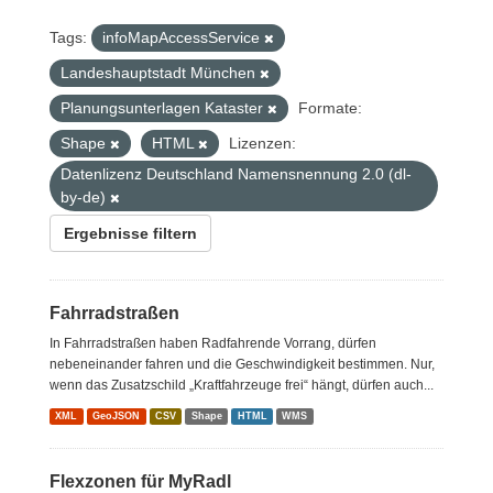
Tags:
infoMapAccessService
Landeshauptstadt München
Planungsunterlagen Kataster
Formate:
Shape
HTML
Lizenzen:
Datenlizenz Deutschland Namensnennung 2.0 (dl-
by-de)
Ergebnisse filtern
Fahrradstraßen
In Fahrradstraßen haben Radfahrende Vorrang, dürfen
nebeneinander fahren und die Geschwindigkeit bestimmen. Nur,
wenn das Zusatzschild „Kraftfahrzeuge frei“ hängt, dürfen auch...
XML
GeoJSON
CSV
Shape
HTML
WMS
Flexzonen für MyRadl