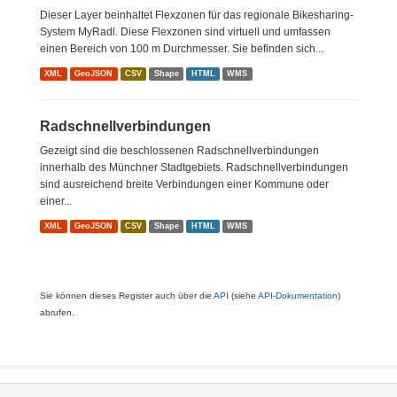
Dieser Layer beinhaltet Flexzonen für das regionale Bikesharing-
System MyRadl. Diese Flexzonen sind virtuell und umfassen
einen Bereich von 100 m Durchmesser. Sie befinden sich...
XML
GeoJSON
CSV
Shape
HTML
WMS
Radschnellverbindungen
Gezeigt sind die beschlossenen Radschnellverbindungen
innerhalb des Münchner Stadtgebiets. Radschnellverbindungen
sind ausreichend breite Verbindungen einer Kommune oder
einer...
XML
GeoJSON
CSV
Shape
HTML
WMS
Sie können dieses Register auch über die
API
(siehe
API-Dokumentation
)
abrufen.