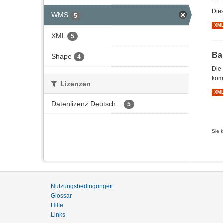
Dies
WMS
5
XM
XML
5
Ba
Shape
4
Die 
kom
Lizenzen
XM
Datenlizenz Deutsch...
5
Sie 
Nutzungsbedingungen
Glossar
Hilfe
Links