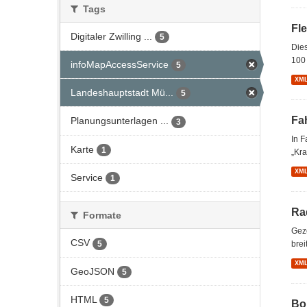
Tags
Fl
Digitaler Zwilling ...
5
Dies
100 
infoMapAccessService
5
XM
Landeshauptstadt Mü...
5
Fa
Planungsunterlagen ...
3
In 
Karte
1
„Kra
XM
Service
1
Ra
Formate
Gez
CSV
5
brei
XM
GeoJSON
5
HTML
5
Bo