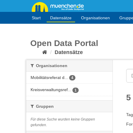
Überspringen
zum
Inhalt
Start
Datensätze
Organisationen
Grupp
Open Data Portal
Datensätze
Organisationen
Mobilitätsreferat d...
4
Kreisverwaltungsref...
1
5
Gruppen
Tag
Für diese Suche wurden keine Gruppen
For
gefunden.