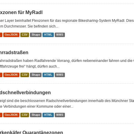
exzonen für MyRadl
er Layer beinhaltet Flexzonen für das regionale Bikesharing-System MyRadl. Dies
m Durchmesser. Sie befinden sich...
L
GeoJSON
CSV
Shape
HTML
WMS
hrradstraßen
Fahrradstraßen haben Radfahrende Vorrang, dürfen nebeneinander fahren und die 
ftfahrzeuge frei“ hängt, dürfen auch...
L
GeoJSON
CSV
Shape
HTML
WMS
dschnellverbindungen
eigt sind die beschlossenen Radschnellverbindungen innerhalb des Münchner Sta
te Verbindungen einer Kommune oder einer...
L
GeoJSON
CSV
Shape
HTML
WMS
rkenkäfer Quarantänezonen