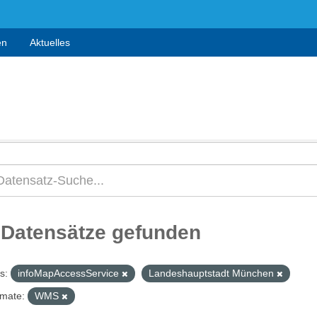
en
Aktuelles
 Datensätze gefunden
s:
infoMapAccessService
Landeshauptstadt München
mate:
WMS