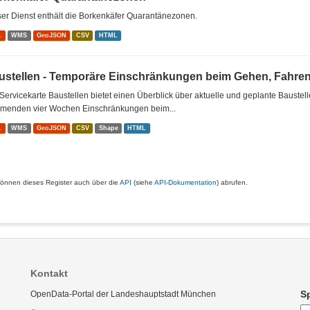
er Dienst enthält die Borkenkäfer Quarantänezonen.
L
WMS
GeoJSON
CSV
HTML
ustellen - Temporäre Einschränkungen beim Gehen, Fahre
Servicekarte Baustellen bietet einen Überblick über aktuelle und geplante Baustel
menden vier Wochen Einschränkungen beim...
L
WMS
GeoJSON
CSV
Shape
HTML
können dieses Register auch über die
API
(siehe
API-Dokumentation
) abrufen.
Kontakt
S
OpenData-Portal der Landeshauptstadt München