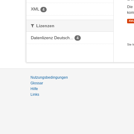
Die 
XML
4
kom
XM
Lizenzen
Datenlizenz Deutsch...
4
Sie 
Nutzungsbedingungen
Glossar
Hilfe
Links