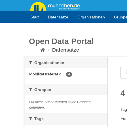
Überspringen
zum
Inhalt
Start
Datensätze
Organisationen
Grupp
Open Data Portal
Datensätze
Organisationen
Mobilitätsreferat d...
4
Gruppen
4
Für diese Suche wurden keine Gruppen
gefunden.
Tag
For
Tags