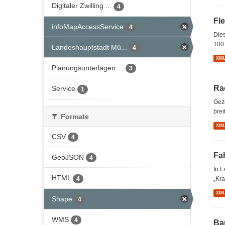
Digitaler Zwilling ...
4
Fl
infoMapAccessService
4
Dies
100 
Landeshauptstadt Mü...
4
XM
Planungsunterlagen ...
3
Ra
Service
1
Gez
brei
Formate
XM
CSV
4
Fa
GeoJSON
4
In 
HTML
4
„Kra
XM
Shape
4
WMS
4
Ba