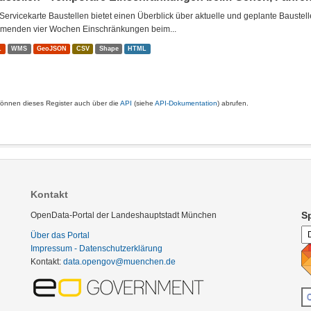
Servicekarte Baustellen bietet einen Überblick über aktuelle und geplante Baustel
menden vier Wochen Einschränkungen beim...
L
WMS
GeoJSON
CSV
Shape
HTML
können dieses Register auch über die
API
(siehe
API-Dokumentation
) abrufen.
Kontakt
S
OpenData-Portal der Landeshauptstadt München
Über das Portal
Impressum - Datenschutzerklärung
Kontakt:
data.opengov@muenchen.de