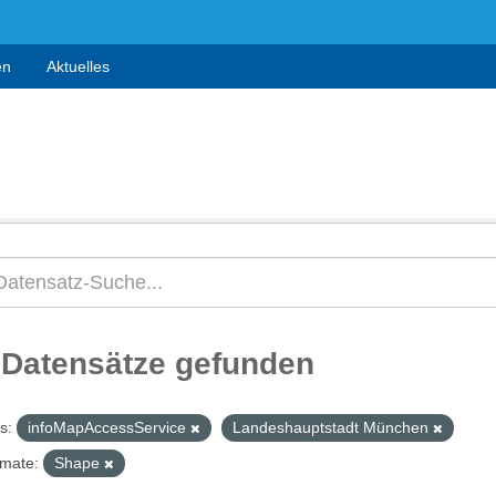
en
Aktuelles
 Datensätze gefunden
s:
infoMapAccessService
Landeshauptstadt München
mate:
Shape