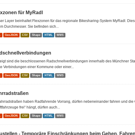
exzonen für MyRadl
er Layer beinhaltet Flexzonen für das regionale Bikesharing-System MyRadl. Dies
m Durchmesser. Sie befinden sich...
L
GeoJSON
CSV
Shape
HTML
WMS
dschnellverbindungen
eigt sind die beschlossenen Radschnellverbindungen innerhalb des Münchner Sta
te Verbindungen einer Kommune oder einer...
L
GeoJSON
CSV
Shape
HTML
WMS
hrradstraßen
Fahrradstraßen haben Radfahrende Vorrang, dürfen nebeneinander fahren und die 
ftfahrzeuge frei“ hängt, dürfen auch...
L
GeoJSON
CSV
Shape
HTML
WMS
ustellen - Temporäre Einschränkungen beim Gehen, Fahre